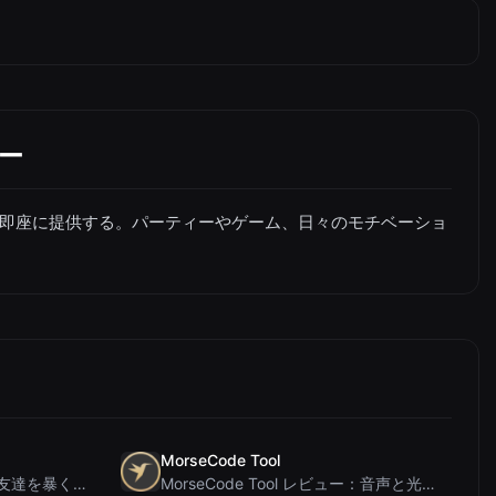
ー
即座に提供する。パーティーやゲーム、日々のモチベーショ
MorseCode Tool
PIS Tester レビュー：偽の友達を暴く、AI完全排除の友情クイズ
MorseCode Tool レビュー：音声と光を備えた無料オンラインテキスト⇔モールス信号変換ツー...