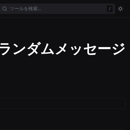
/
 ランダムメッセージ
。