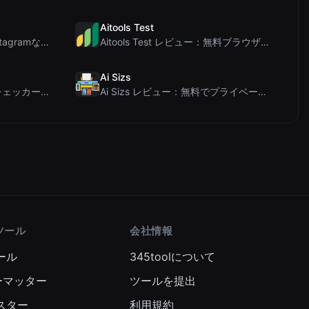
Aitools Test
Letters Font レビュー：Instagramなどで使える無料Unicodeフォントジェネレ...
Aitools Test レビュー：無料ブラウザベースのAI検出器、トークンカウンター、コスト見積も...
Ai Sizs
Ai Sleads パスワード強度チェッカーレビュー：ゼロアップロード、リアルタイムエントロピー分析
Ai Sizs レビュー：無料でプライベートな画像類似度比較・ぼけ検出ツール
ツール
会社情報
ール
345toolについて
ーマッター
ツールを提出
スター
利用規約