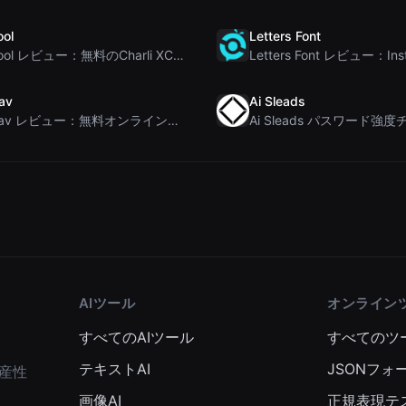
ool
Letters Font
Brat Tool レビュー：無料のCharli XCX風Bratテキスト生成ツール
av
Ai Sleads
Rosenav レビュー：無料オンラインコサイン類似度チェッカー＆テキスト差分ツール
AIツール
オンライン
すべてのAIツール
すべてのツ
テキストAI
JSONフォ
産性
画像AI
正規表現テ