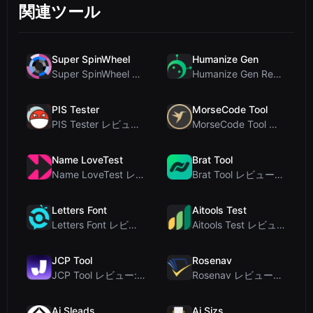
関連ツール
Super SpinWheel
Humanize Gen
Super SpinWheel レビュー：プライバシー最優先の無料ホイールスピナーでランダム抽選
Humanize Gen Review: A Deep Dive into This Free AI...
PIS Tester
MorseCode Tool
PIS Tester レビュー：偽の友達を暴く、AI完全排除の友情クイズ
MorseCode Tool レビュー：音声と光を備えた無料オンラインテキスト⇔モールス信号変換ツー...
Name LoveTest
Brat Tool
Name LoveTest レビュー：プライバシー重視で画像を共有できる恋愛相性計算ツール
Brat Tool レビュー：無料のCharli XCX風Bratテキスト生成ツール
Letters Font
Aitools Test
Letters Font レビュー：Instagramなどで使える無料Unicodeフォントジェネレ...
Aitools Test レビュー：無料ブラウザベースのAI検出器、トークンカウンター、コスト見積も...
JCP Tool
Rosenav
JCP Tool レビュー: JSON、CSV、YAML、XML対応の無料クライアントサイドデータ変...
Rosenav レビュー：無料オンラインコサイン類似度チェッカー＆テキスト差分ツール
Ai Sleads
Ai Sizs