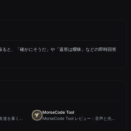
振ると、「確かにそうだ」や「返答は曖昧」などの即時回答
MorseCode Tool
PIS Tester レビュー：偽の友達を暴く、AI完全排除の友情クイズ
MorseCode Tool レビュー：音声と光を備えた無料オンラインテキスト⇔モールス信号変換ツー...