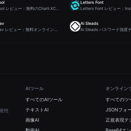
ool
Letters Font
Brat Tool レビュー：無料のCharli XCX風Bratテキスト生成ツール
av
Ai Sleads
Rosenav レビュー：無料オンラインコサイン類似度チェッカー＆テキスト差分ツール
AIツール
オンライン
すべてのAIツール
すべてのツ
テキストAI
JSONフォ
産性
画像AI
正規表現テ
動画AI
Base64