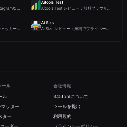
Aitools Test
Letters Font レビュー：Instagramなどで使える無料Unicodeフォントジェネレ...
Aitools Test レビュー：無料ブラウザベースのAI検出器、トークンカウンター、コスト見積も...
Ai Sizs
Ai Sleads パスワード強度チェッカーレビュー：ゼロアップロード、リアルタイムエントロピー分析
Ai Sizs レビュー：無料でプライベートな画像類似度比較・ぼけ検出ツール
ツール
会社情報
ール
345toolについて
ーマッター
ツールを提出
スター
利用規約
エンコーダー
プライバシーポリシー