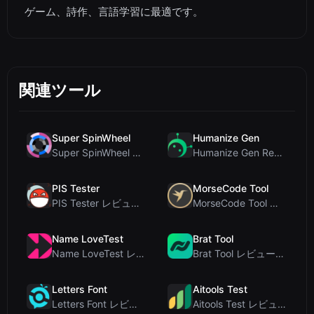
ゲーム、詩作、言語学習に最適です。
関連ツール
Super SpinWheel
Humanize Gen
Super SpinWheel レビュー：プライバシー最優先の無料ホイールスピナーでランダム抽選
Humanize Gen Review: A Deep Dive into This Free AI...
PIS Tester
MorseCode Tool
PIS Tester レビュー：偽の友達を暴く、AI完全排除の友情クイズ
MorseCode Tool レビュー：音声と光を備えた無料オンラインテキスト⇔モールス信号変換ツー...
Name LoveTest
Brat Tool
Name LoveTest レビュー：プライバシー重視で画像を共有できる恋愛相性計算ツール
Brat Tool レビュー：無料のCharli XCX風Bratテキスト生成ツール
Letters Font
Aitools Test
Letters Font レビュー：Instagramなどで使える無料Unicodeフォントジェネレ...
Aitools Test レビュー：無料ブラウザベースのAI検出器、トークンカウンター、コスト見積も...