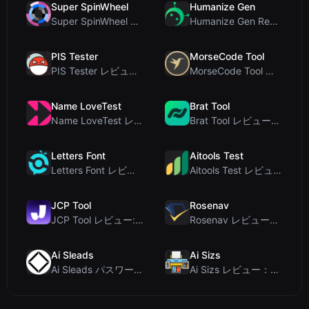
Super SpinWheel
Humanize Gen
Super SpinWheel レビュー：プライバシー最優先の無料ホイールスピナーでランダム抽選
Humanize Gen Review: A Deep Dive into This Free AI...
PIS Tester
MorseCode Tool
PIS Tester レビュー：偽の友達を暴く、AI完全排除の友情クイズ
MorseCode Tool レビュー：音声と光を備えた無料オンラインテキスト⇔モールス信号変換ツー...
Name LoveTest
Brat Tool
Name LoveTest レビュー：プライバシー重視で画像を共有できる恋愛相性計算ツール
Brat Tool レビュー：無料のCharli XCX風Bratテキスト生成ツール
Letters Font
Aitools Test
Letters Font レビュー：Instagramなどで使える無料Unicodeフォントジェネレ...
Aitools Test レビュー：無料ブラウザベースのAI検出器、トークンカウンター、コスト見積も...
JCP Tool
Rosenav
JCP Tool レビュー: JSON、CSV、YAML、XML対応の無料クライアントサイドデータ変...
Rosenav レビュー：無料オンラインコサイン類似度チェッカー＆テキスト差分ツール
Ai Sleads
Ai Sizs
Ai Sleads パスワード強度チェッカーレビュー：ゼロアップロード、リアルタイムエントロピー分析
Ai Sizs レビュー：無料でプライベートな画像類似度比較・ぼけ検出ツール