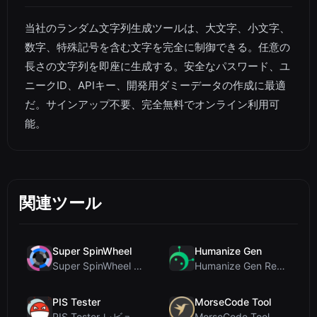
当社のランダム文字列生成ツールは、大文字、小文字、
数字、特殊記号を含む文字を完全に制御できる。任意の
長さの文字列を即座に生成する。安全なパスワード、ユ
ニークID、APIキー、開発用ダミーデータの作成に最適
だ。サインアップ不要、完全無料でオンライン利用可
能。
関連ツール
Super SpinWheel
Humanize Gen
Super SpinWheel レビュー：プライバシー最優先の無料ホイールスピナーでランダム抽選
Humanize Gen Review: A Deep Dive into This Free AI...
PIS Tester
MorseCode Tool
PIS Tester レビュー：偽の友達を暴く、AI完全排除の友情クイズ
MorseCode Tool レビュー：音声と光を備えた無料オンラインテキスト⇔モールス信号変換ツー...