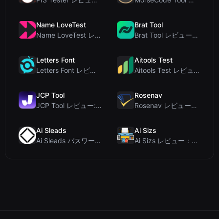
Name LoveTest
Brat Tool
Name LoveTest レビュー：プライバシー重視で画像を共有できる恋愛相性計算ツール
Brat Tool レビュー：無料のCharli XCX風Bratテキスト生成ツール
Letters Font
Aitools Test
Letters Font レビュー：Instagramなどで使える無料Unicodeフォントジェネレ...
Aitools Test レビュー：無料ブラウザベースのAI検出器、トークンカウンター、コスト見積も...
JCP Tool
Rosenav
JCP Tool レビュー: JSON、CSV、YAML、XML対応の無料クライアントサイドデータ変...
Rosenav レビュー：無料オンラインコサイン類似度チェッカー＆テキスト差分ツール
Ai Sleads
Ai Sizs
Ai Sleads パスワード強度チェッカーレビュー：ゼロアップロード、リアルタイムエントロピー分析
Ai Sizs レビュー：無料でプライベートな画像類似度比較・ぼけ検出ツール