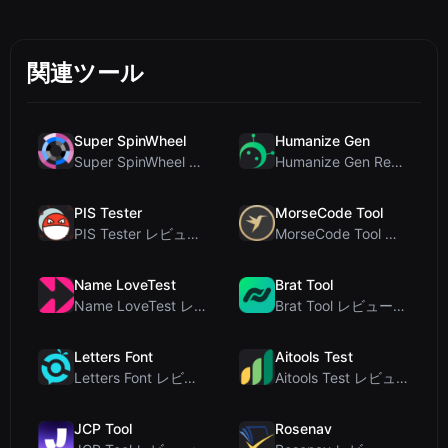
関連ツール
Super SpinWheel
Humanize Gen
Super SpinWheel レビュー：プライバシー最優先の無料ホイールスピナーでランダム抽選
Humanize Gen Review: A Deep Dive into This Free AI...
PIS Tester
MorseCode Tool
PIS Tester レビュー：偽の友達を暴く、AI完全排除の友情クイズ
MorseCode Tool レビュー：音声と光を備えた無料オンラインテキスト⇔モールス信号変換ツー...
Name LoveTest
Brat Tool
Name LoveTest レビュー：プライバシー重視で画像を共有できる恋愛相性計算ツール
Brat Tool レビュー：無料のCharli XCX風Bratテキスト生成ツール
Letters Font
Aitools Test
Letters Font レビュー：Instagramなどで使える無料Unicodeフォントジェネレ...
Aitools Test レビュー：無料ブラウザベースのAI検出器、トークンカウンター、コスト見積も...
JCP Tool
Rosenav