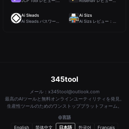
JCP Tool レビュー: JSON、CSV、YAML、XML対応の無料クライアントサイドデータ変...
Rosenav レビュー：無料オンラインコサイン類似度チェッカー＆テキスト差分ツール
Ai Sleads
Ai Sizs
Ai Sleads パスワード強度チェッカーレビュー：ゼロアップロード、リアルタイムエントロピー分析
Ai Sizs レビュー：無料でプライベートな画像類似度比較・ぼけ検出ツール
345tool
メール：
x345tool@outlook.com
最高のAIツールと無料オンラインユーティリティを発見。
生産性ツールのためのワンストッププラットフォーム。
言語
English
简体中文
日本語
한국어
Français