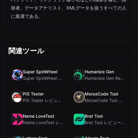
発者、データアナリスト、XMLデータを扱うすべての人
に最適である。
関連ツール
Super SpinWheel
Humanize Gen
Super SpinWheel レビュー：プライバシー最優先の無料ホイールスピナーでランダム抽選
Humanize Gen Review: A Deep Dive into This Free AI...
PIS Tester
MorseCode Tool
PIS Tester レビュー：偽の友達を暴く、AI完全排除の友情クイズ
MorseCode Tool レビュー：音声と光を備えた無料オンラインテキスト⇔モールス信号変換ツー...
Name LoveTest
Brat Tool
Name LoveTest レビュー：プライバシー重視で画像を共有できる恋愛相性計算ツール
Brat Tool レビュー：無料のCharli XCX風Bratテキスト生成ツール