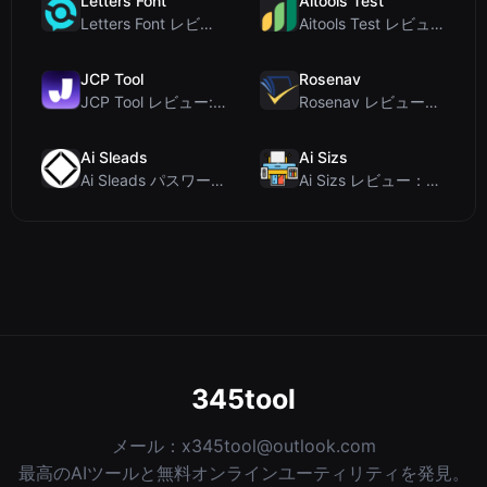
Letters Font
Aitools Test
Letters Font レビュー：Instagramなどで使える無料Unicodeフォントジェネレ...
Aitools Test レビュー：無料ブラウザベースのAI検出器、トークンカウンター、コスト見積も...
JCP Tool
Rosenav
JCP Tool レビュー: JSON、CSV、YAML、XML対応の無料クライアントサイドデータ変...
Rosenav レビュー：無料オンラインコサイン類似度チェッカー＆テキスト差分ツール
Ai Sleads
Ai Sizs
Ai Sleads パスワード強度チェッカーレビュー：ゼロアップロード、リアルタイムエントロピー分析
Ai Sizs レビュー：無料でプライベートな画像類似度比較・ぼけ検出ツール
345tool
メール：
x345tool@outlook.com
最高のAIツールと無料オンラインユーティリティを発見。