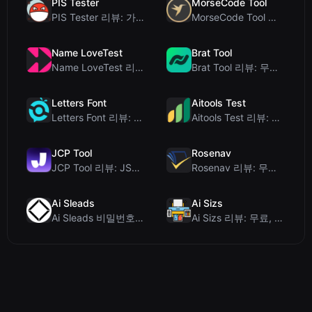
PIS Tester
MorseCode Tool
PIS Tester 리뷰: 가짜 친구를 색출하는 AI 없는 우정 퀴즈
MorseCode Tool 리뷰: 오디오 및 조명을 갖춘 무료 온라인 텍스트-모스 부호 변...
Name LoveTest
Brat Tool
Name LoveTest 리뷰: 공유 가능한 이미지를 갖춘 개인정보 보호 중심의 연애 궁합...
Brat Tool 리뷰: 무료 Charli XCX 스타일 Brat 텍스트 생성기
Letters Font
Aitools Test
Letters Font 리뷰: 인스타그램 등에서 사용 가능한 무료 유니코드 글꼴 생성기
Aitools Test 리뷰: 무료 브라우저 기반 AI 탐지기, 토큰 카운터 및 비용 추정...
JCP Tool
Rosenav
JCP Tool 리뷰: JSON, CSV, YAML, XML을 위한 무료 클라이언트 측 데...
Rosenav 리뷰: 무료 온라인 코사인 유사도 검사기 및 텍스트 차이 비교 도구
Ai Sleads
Ai Sizs
Ai Sleads 비밀번호 강도 검사기 리뷰: 제로 업로드, 실시간 엔트로피 분석
Ai Sizs 리뷰: 무료, 프라이빗 이미지 유사도 및 블러 감지 도구