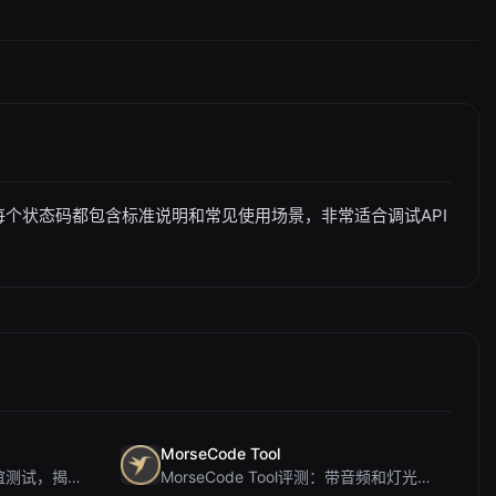
xx)。每个状态码都包含标准说明和常见使用场景，非常适合调试API
MorseCode Tool
PIS Tester评测：零AI的友谊测试，揭露假朋友
MorseCode Tool评测：带音频和灯光的免费在线文本转摩斯密码转换器