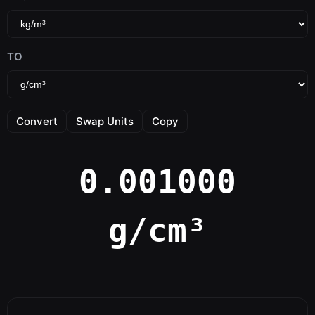
TO
Convert
Swap Units
Copy
0.001000
g/cm³