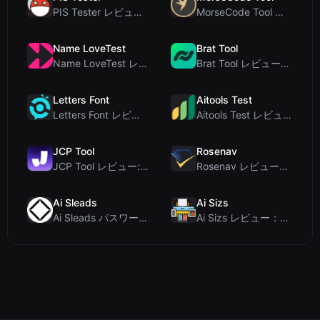
PIS Tester レビュー：偽の友達を暴く、AI完全排除の友情クイズ
MorseCode Tool レビュー：音声と光を備えた無料オンラインテキスト⇔モールス信号変換ツー...
Name LoveTest
Brat Tool
Name LoveTest レビュー：プライバシー重視で画像を共有できる恋愛相性計算ツール
Brat Tool レビュー：無料のCharli XCX風Bratテキスト生成ツール
Letters Font
Aitools Test
Letters Font レビュー：Instagramなどで使える無料Unicodeフォントジェネレ...
Aitools Test レビュー：無料ブラウザベースのAI検出器、トークンカウンター、コスト見積も...
JCP Tool
Rosenav
JCP Tool レビュー: JSON、CSV、YAML、XML対応の無料クライアントサイドデータ変...
Rosenav レビュー：無料オンラインコサイン類似度チェッカー＆テキスト差分ツール
Ai Sleads
Ai Sizs
Ai Sleads パスワード強度チェッカーレビュー：ゼロアップロード、リアルタイムエントロピー分析
Ai Sizs レビュー：無料でプライベートな画像類似度比較・ぼけ検出ツール