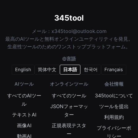
345tool
メール：
x345tool@outlook.com
最高のAIツールと無料オンラインユーティリティを発見。
生産性ツールのためのワンストッププラットフォーム。
言語
English
简体中文
日本語
한국어
Français
AIツール
オンラインツール
会社情報
すべてのAIツー
すべてのツール
345toolについて
ル
JSONフォーマッ
ツールを提出
テキストAI
ター
利用規約
画像AI
正規表現テスタ
プライバシーポ
ー
動画AI
リシー