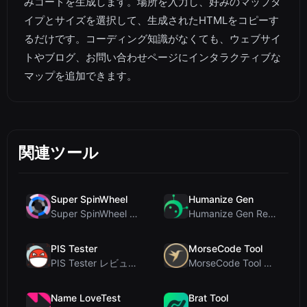
みコードを生成します。場所を入力し、好みのマップタ
イプとサイズを選択して、生成されたHTMLをコピーす
るだけです。コーディング知識がなくても、ウェブサイ
トやブログ、お問い合わせページにインタラクティブな
マップを追加できます。
関連ツール
Super SpinWheel
Humanize Gen
Super SpinWheel レビュー：プライバシー最優先の無料ホイールスピナーでランダム抽選
Humanize Gen Review: A Deep Dive into This Free AI...
PIS Tester
MorseCode Tool
PIS Tester レビュー：偽の友達を暴く、AI完全排除の友情クイズ
MorseCode Tool レビュー：音声と光を備えた無料オンラインテキスト⇔モールス信号変換ツー...
Name LoveTest
Brat Tool