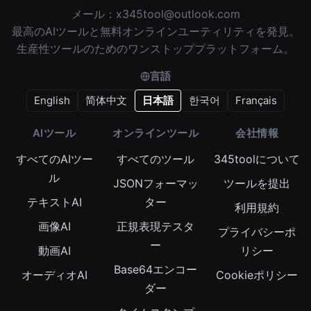
メール：
x345tool@outlook.com
最高のAIツールと無料オンラインユーティリティを発見。
生産性ツールのためのワンストッププラットフォーム。
言語
English
简体中文
日本語
한국어
Français
AIツール
オンラインツール
会社情報
すべてのAIツー
すべてのツール
345toolについて
ル
JSONフォーマッ
ツールを提出
テキストAI
ター
利用規約
画像AI
正規表現テスタ
プライバシーポ
ー
動画AI
リシー
Base64エンコー
オーディオAI
Cookieポリシー
ダー