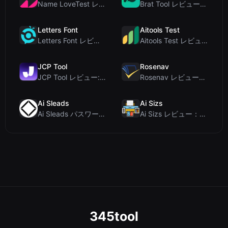
Name LoveTest レビュー：プライバシー重視で画像を共有できる恋愛相性計算ツール
Brat Tool レビュー：無料のCharli XCX風Bratテキスト生成ツール
Letters Font
Aitools Test
Letters Font レビュー：Instagramなどで使える無料Unicodeフォントジェネレ...
Aitools Test レビュー：無料ブラウザベースのAI検出器、トークンカウンター、コスト見積も...
JCP Tool
Rosenav
JCP Tool レビュー: JSON、CSV、YAML、XML対応の無料クライアントサイドデータ変...
Rosenav レビュー：無料オンラインコサイン類似度チェッカー＆テキスト差分ツール
Ai Sleads
Ai Sizs
Ai Sleads パスワード強度チェッカーレビュー：ゼロアップロード、リアルタイムエントロピー分析
Ai Sizs レビュー：無料でプライベートな画像類似度比較・ぼけ検出ツール
345tool