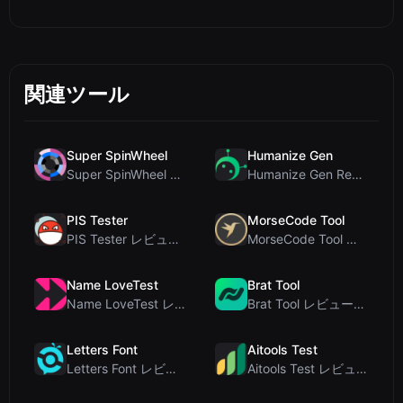
関連ツール
Super SpinWheel
Humanize Gen
Super SpinWheel レビュー：プライバシー最優先の無料ホイールスピナーでランダム抽選
Humanize Gen Review: A Deep Dive into This Free AI...
PIS Tester
MorseCode Tool
PIS Tester レビュー：偽の友達を暴く、AI完全排除の友情クイズ
MorseCode Tool レビュー：音声と光を備えた無料オンラインテキスト⇔モールス信号変換ツー...
Name LoveTest
Brat Tool
Name LoveTest レビュー：プライバシー重視で画像を共有できる恋愛相性計算ツール
Brat Tool レビュー：無料のCharli XCX風Bratテキスト生成ツール
Letters Font
Aitools Test
Letters Font レビュー：Instagramなどで使える無料Unicodeフォントジェネレ...
Aitools Test レビュー：無料ブラウザベースのAI検出器、トークンカウンター、コスト見積も...