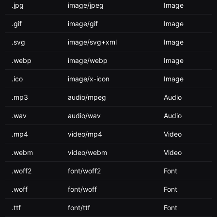
.jpg
image/jpeg
Image
.gif
image/gif
Image
.svg
image/svg+xml
Image
.webp
image/webp
Image
.ico
image/x-icon
Image
.mp3
audio/mpeg
Audio
.wav
audio/wav
Audio
.mp4
video/mp4
Video
.webm
video/webm
Video
.woff2
font/woff2
Font
.woff
font/woff
Font
.ttf
font/ttf
Font