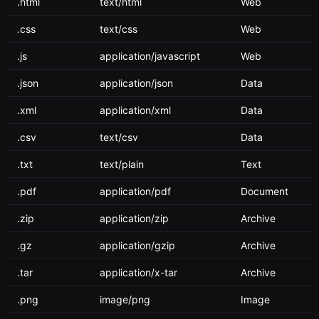
.html
text/html
Web
.css
text/css
Web
.js
application/javascript
Web
.json
application/json
Data
.xml
application/xml
Data
.csv
text/csv
Data
.txt
text/plain
Text
.pdf
application/pdf
Document
.zip
application/zip
Archive
.gz
application/gzip
Archive
.tar
application/x-tar
Archive
.png
image/png
Image