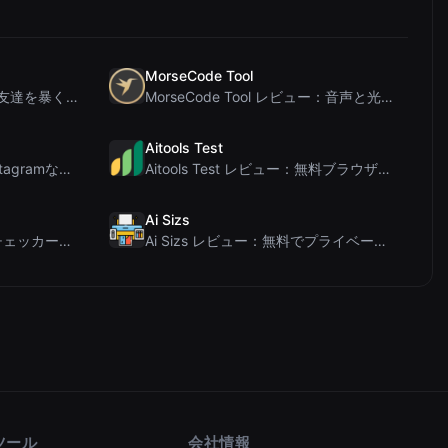
MorseCode Tool
PIS Tester レビュー：偽の友達を暴く、AI完全排除の友情クイズ
MorseCode Tool レビュー：音声と光を備えた無料オンラインテキスト⇔モールス信号変換ツー...
Aitools Test
Letters Font レビュー：Instagramなどで使える無料Unicodeフォントジェネレ...
Aitools Test レビュー：無料ブラウザベースのAI検出器、トークンカウンター、コスト見積も...
Ai Sizs
Ai Sleads パスワード強度チェッカーレビュー：ゼロアップロード、リアルタイムエントロピー分析
Ai Sizs レビュー：無料でプライベートな画像類似度比較・ぼけ検出ツール
ツール
会社情報